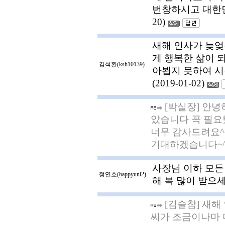
번창하시고 대한민국
20)
새해 인사가 늦엊
게 행복한 삶이 
김석환(ksh10139)
아뵙지 믓하여 
(2019-01-02)
[박실장] 안녕
았습니다 꼭 필요
너무 감사드려요^
기대하겠습니다~^^ (
사장님 이하 모든
정연호(happyuni2)
해 복 많이 받으세요~
[김슬참] 새해
씨가 조금이나마 더