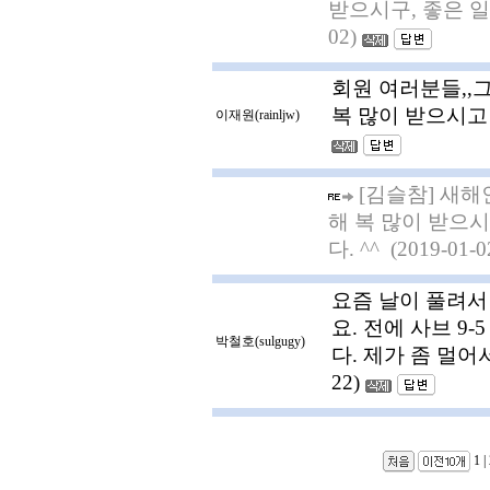
받으시구, 좋은 일도
02)
회원 여러분들,,
복 많이 받으시고 더
이재원(rainljw)
[김슬참] 새해
해 복 많이 받으
다. ^^ (2019-01-0
요즘 날이 풀려서
요. 전에 사브 9
박철호(sulgugy)
다. 제가 좀 멀어
22)
1
|