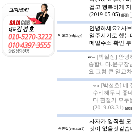
겁고 행복하게 지
(2019-05-05)
안녕하세요? 사브9
일주시기로 했는데 확
박철호(sulgugy)
메일주소 확인 부탁드
[박실장] 안
송합니다.윤부장님
요 그럼 큰 일교차에
[박철호] 네
수리해두니 좋네
다 환절기 모두
(2019-03-31)
사자카 임직원 
것이 없을것같습
송민철(evenstar1)