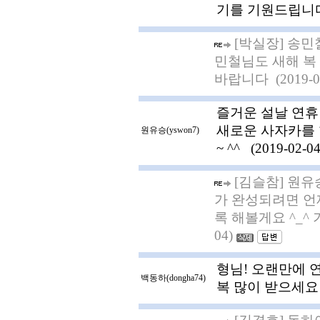
기를 기원드립니다. 
[박실장] 송민
민철님도 새해 복
바랍니다 (2019-0
즐거운 설날 연휴
새로운 사자카를 
원유승(yswon7)
~ ^^ (2019-02-0
[김슬참] 원유
가 완성되려면 언
록 해볼게요 ^_^ 
04)
형님! 오랜만에 연
백동하(dongha74)
복 많이 받으세요!!!