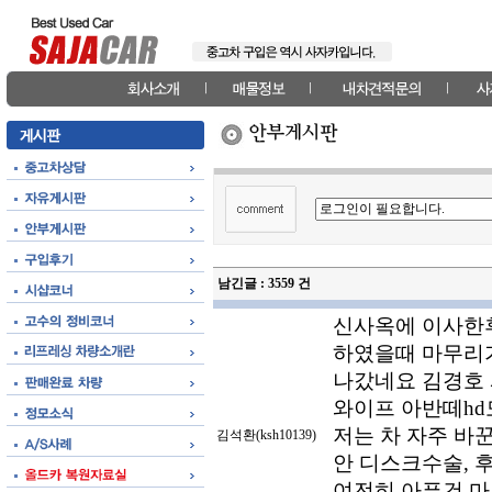
남긴글 :
3559
건
신사옥에 이사한후
하였을때 마무리가
나갔네요 김경호 
와이프 아반떼hd
저는 차 자주 바
김석환(ksh10139)
안 디스크수술,
여전히 아픈건 마