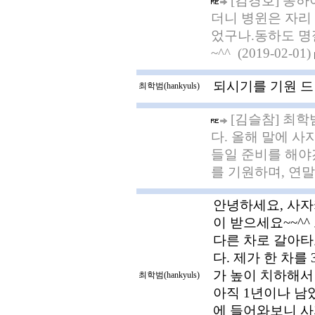
[김경호] 동하
더니 병윈은 자리
었구나.동하도 명
~^^ (2019-02-01)
되시기를 기원 드립니
최학범(hankyuls)
[김슬참] 최학
다. 올해 말에 
들일 준비를 해야겠
를 기원하며, 연말에
안녕하세요, 사자
이 받으세요~~^
다른 차로 갈아타
다. 제가 한 차
가 높이 치하해서
최학범(hankyuls)
아직 1년이나 남
에 들어와보니 사