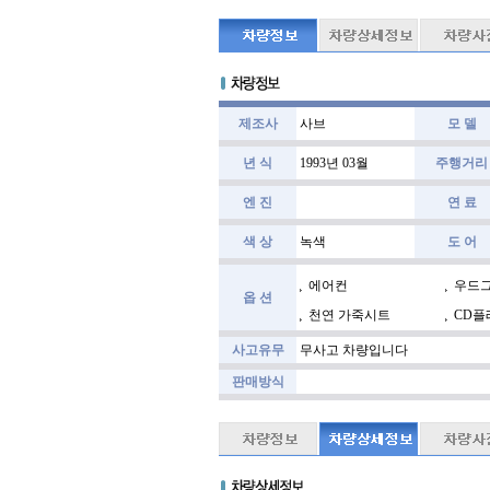
제조사
사브
모 델
년 식
1993년 03월
주행거리
엔 진
연 료
색 상
녹색
도 어
에어컨
우드
옵 션
천연 가죽시트
CD플
사고유무
무사고 차량입니다
판매방식