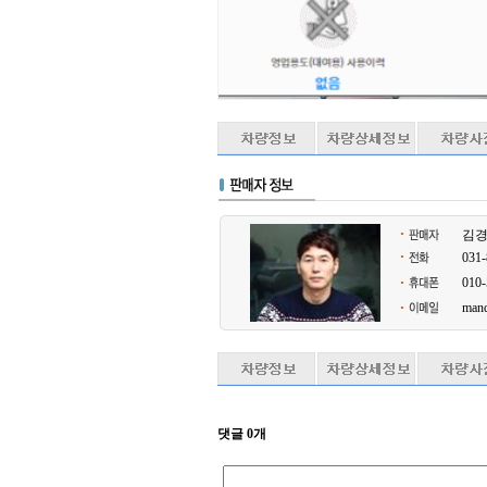
김
031-
010-
man
댓글 0개