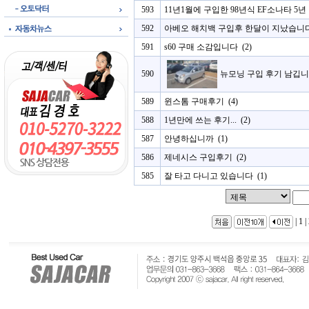
593
11년1월에 구입한 98년식 EF소나타 5년 반
592
아베오 해치백 구입후 한달이 지났습니
591
s60 구매 소감입니다
(2)
590
뉴모닝 구입 후기 남깁니
589
윈스톰 구매후기
(4)
588
1년만에 쓰는 후기...
(2)
587
안녕하십니까
(1)
586
제네시스 구입후기
(2)
585
잘 타고 다니고 있습니다
(1)
|
1
|