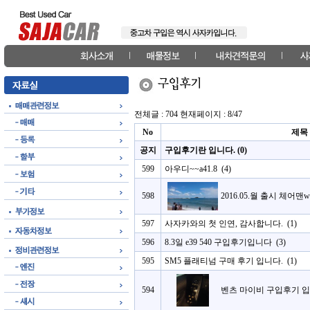
전체글 :
704
현재페이지 :
8/47
No
제목
공지
구입후기란 입니다. (0)
599
아우디~~a41.8
(4)
598
2016.05.월 출시 체어맨
597
사자카와의 첫 인연, 감사합니다.
(1)
596
8.3일 e39 540 구입후기입니다
(3)
595
SM5 플래티넘 구매 후기 입니다.
(1)
594
벤츠 마이비 구입후기 입