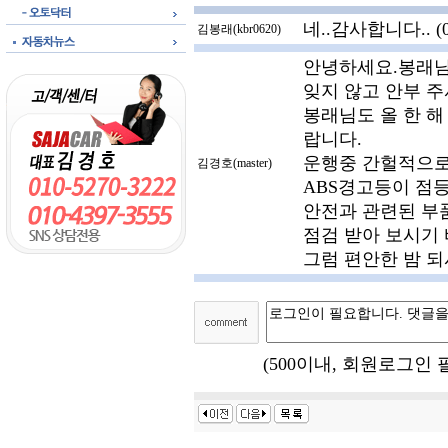
네..감사합니다.. (01
김봉래(kbr0620)
안녕하세요.봉래님
잊지 않고 안부 주
봉래님도 올 한 
랍니다.
운행중 간헐적으로
김경호(master)
ABS경고등이 점
안전과 관련된 부
점검 받아 보시기
그럼 편안한 밤 되시길..
(500이내, 회원로그인 